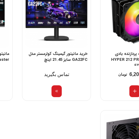
پردازنده بادی
خرید مانیتور گیمینگ کولرمستر مدل
رمستر مدل HYPER 212 PRO
GA22FC سایز 21.45 اینچ
Master مدل 1
E
6,2
تماس بگیرید
تومان