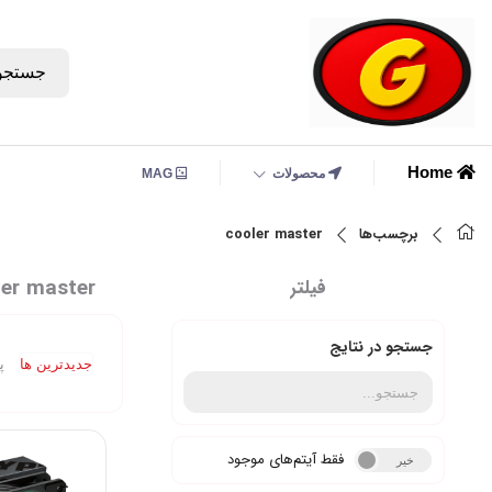
جستجو
Home
محصولات
MAG
برچسب‌ها
cooler master
ler master
فیلتر
جستجو در نتایج
جدیدترین ها
پ
فقط آیتم‌های موجود
خیر
بله