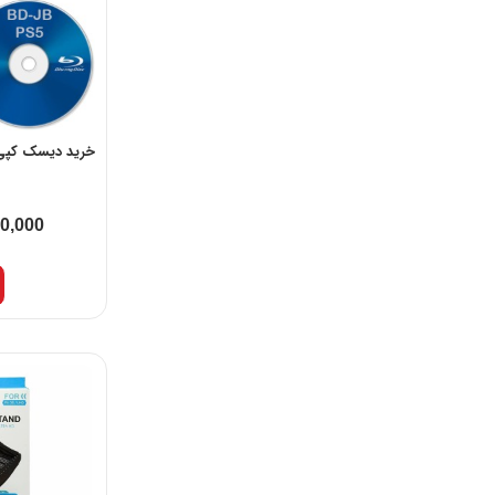
خرید دیسک کپی خور PS5
00,000