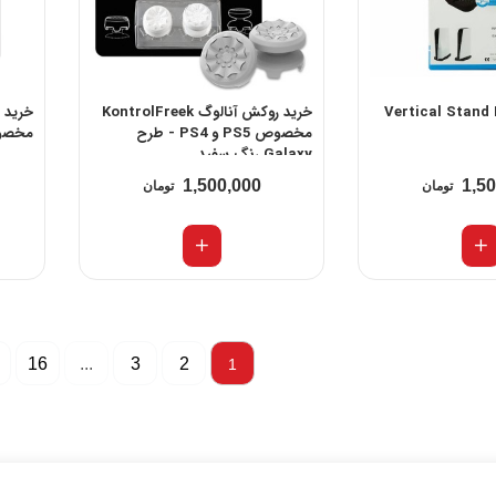
خرید روکش آنالوگ KontrolFreek
مخصوص PS5 و PS4 - طرح
مخصوص PS5 و S4
Galaxy رنگ سفید
1,500,000
1,5
تومان
تومان
16
...
3
2
1