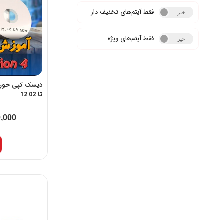
فقط آیتم‌های تخفیف دار
خیر
بله
فقط آیتم‌های ویژه
خیر
بله
تا 12.02
,000