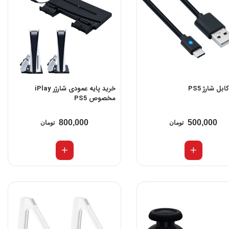
بل شارژ PS5
خرید پایه عمودی شارژر iPlay
مخصوص PS5
800,000
500,000
تومان
تومان