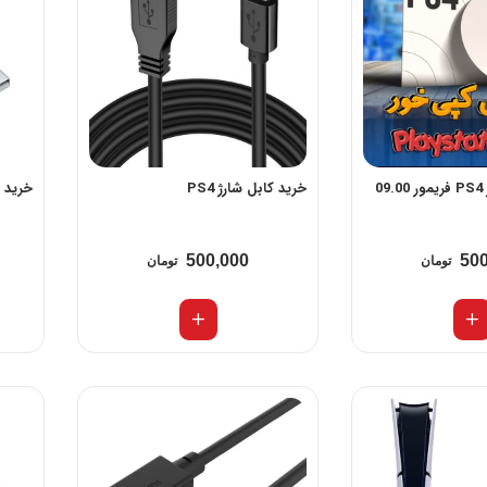
دیسک کپی خور PS4 فریمور 09.00
خرید کابل شارژ PS4
خرید کا
500,000
500
تومان
تومان