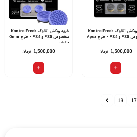
خرید روکش آنالوگ KontrolFreek
خرید روکش آنالوگ KontrolFreek
P - طرح Apex
مخصوص PS5 و PS4 - طرح Omni
بنفش
1,500,000
1,500,000
تومان
تومان
18
17