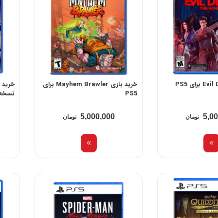
خرید بازی Mayhem Brawler برای
PS5
نسخه د
5,000,000
5,0
تومان
تومان