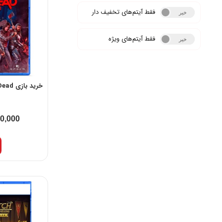
فقط آیتم‌های تخفیف دار
خیر
بله
فقط آیتم‌های ویژه
خیر
بله
خرید بازی Evil Dead برای PS5
00,000