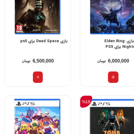
خرید بازی Elden Ring:
بازی Dead Space برای ps5
N برای PS5
6,500,000
6,000,000
تومان
تومان
%18