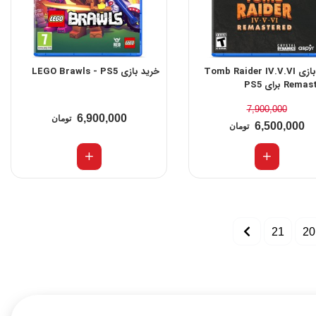
خرید بازی Tomb Raider IV.V.VI
خرید بازی LEGO Brawls - PS5
Re برای PS5
7,900,000
6,900,000
تومان
6,500,000
تومان
21
20