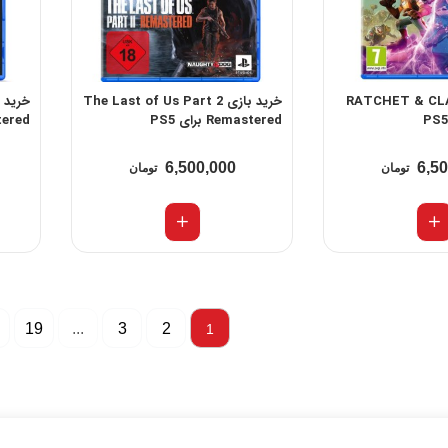
RATCHET & CLANK:
خرید بازی The Last of Us Part 2
Remastered برای PS5
mastered
6,500,000
6,5
تومان
تومان
19
...
3
2
1