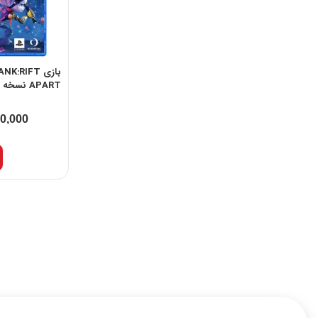
بازی RIFT
APART نسخه PS5
00,000