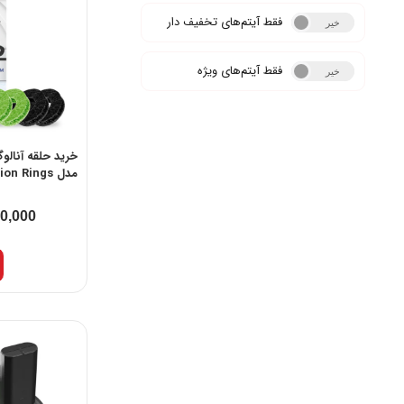
فقط آیتم‌های تخفیف دار
خیر
بله
فقط آیتم‌های ویژه
خیر
بله
مدل Precision Rings
00,000