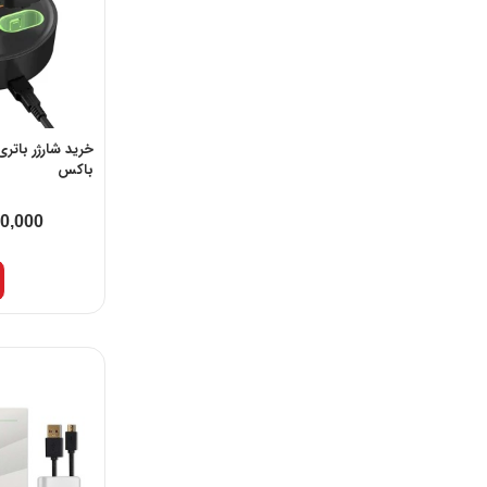
باکس
00,000