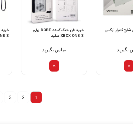
شارژ کنترلر ایکس
خرید فن خنک‌کننده DOBE برای
XBOX ONE S سفید
 ONE S
 بگیرید
تماس بگیرید
3
2
1