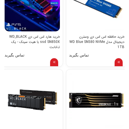
خرید حافظه اس اس دی وسترن
خرید هارد اس اس دی WD_BLACK
دیجیتال مدل WD Blue SN580 NVMe
ssd SN850X با هیت سینک - یک
1TB
ترابایت
تماس بگیرید
تماس بگیرید