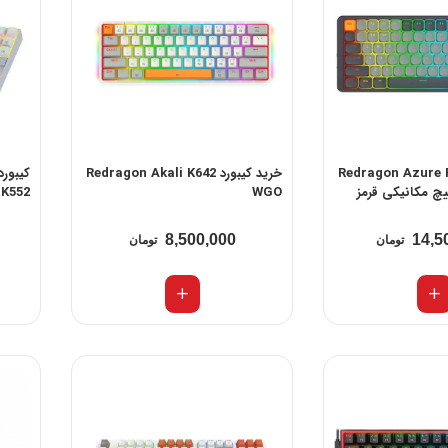
کیبورد Redragon Azure Pro
خرید کیبورد Redragon Akali K642
چ مکانیکی قرمز
WGO
K552
8,500,000
14,5
تومان
تومان