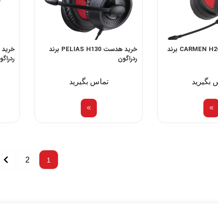
خرید هدست CARMEN H261 برند
خرید هدست PELIAS H130 برند
ردراگون
ردراگو
 بگیرید
تماس بگیرید
2
1