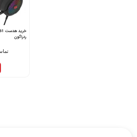
ردراگون
تماس