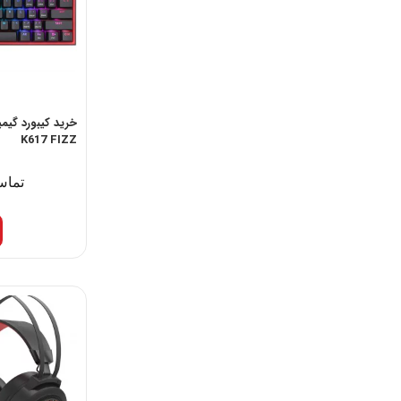
خرید کیبورد گیم
K617 FIZZ
تماس