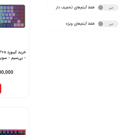
فقط آیتم‌های تخفیف دار
خیر
بله
فقط آیتم‌های ویژه
خیر
بله
خرید 
- بی‌سیم - سویی
00,000