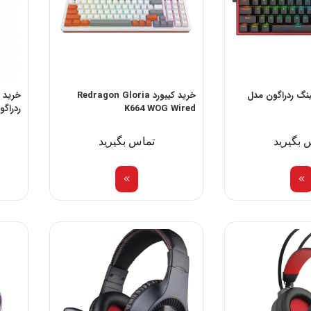
ینگ ردراگون مدل
خرید کیبورد Redragon Gloria
K664 WOG Wired
ردراگو
 بگیرید
تماس بگیرید