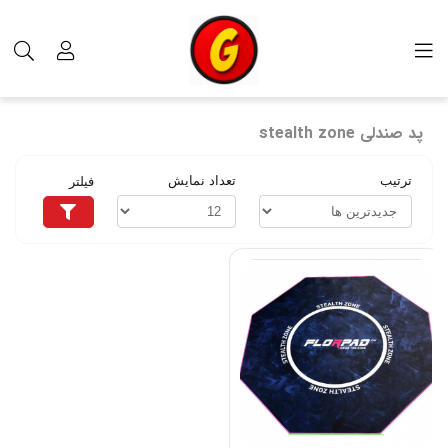
برچسب‌ها
پد صندلی stealth zone
پد صندلی stealth zone
ترتیب
تعداد نمایش
فیلتر