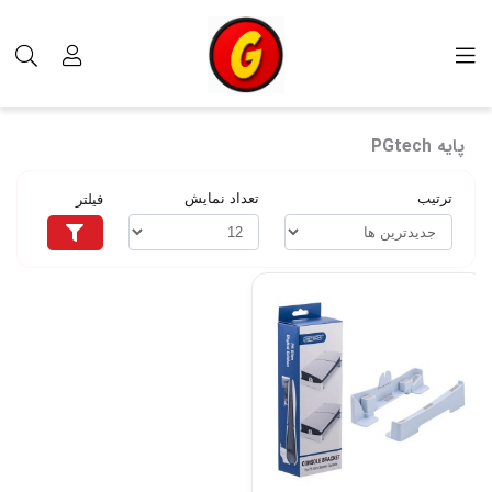
برچسب‌ها
پایه PGtech
پایه PGtech
ترتیب
تعداد نمایش
فیلتر