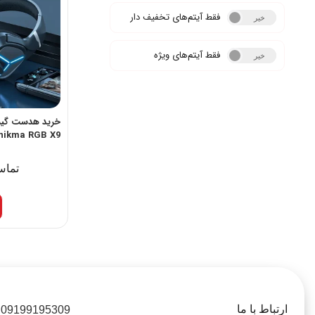
فقط آیتم‌های تخفیف دار
خیر
بله
فقط آیتم‌های ویژه
خیر
بله
خرید هدست گیمی
nikma RGB X9
تماس
ارتباط با ما
09199195309