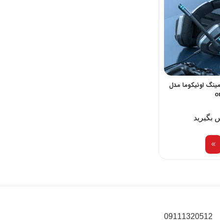
نگ اونیکوما مدل
o
 بگیرید
09111320512