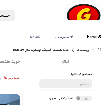
جستجو
Home
محصولات
MAG
برچسب‌ها
خرید هدست گیمینگ اونیکوما مدل RGB X9
خرید هدست گی
فیلتر
جستجو در نتایج
جدیدترین ها
پ
فقط آیتم‌های موجود
خیر
بله