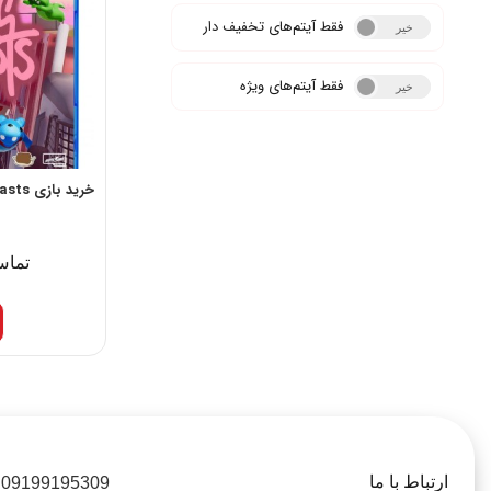
فقط آیتم‌های تخفیف دار
خیر
بله
فقط آیتم‌های ویژه
خیر
بله
خرید بازی Gang Beasts برای PS4
تماس
ارتباط با ما
09199195309