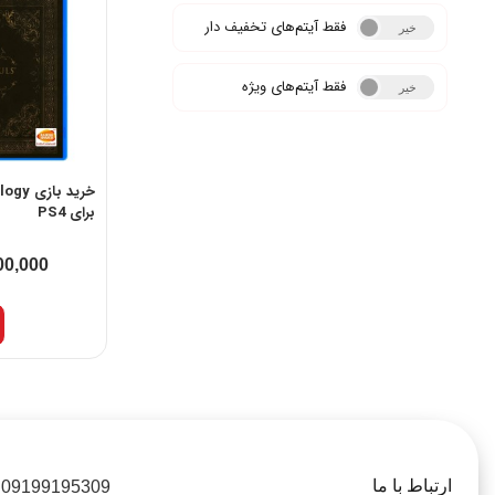
فقط آیتم‌های تخفیف دار
خیر
بله
فقط آیتم‌های ویژه
خیر
بله
خرید با
برای PS4
00,000
ارتباط با ما
09199195309