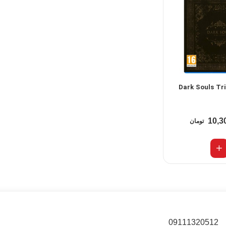
زی Dark Souls Trilogy
10,3
تومان
09111320512