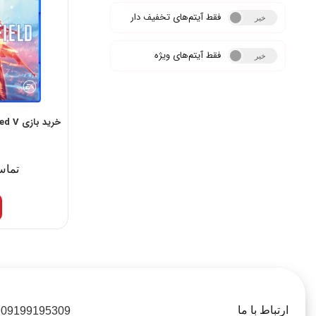
فقط آیتم‌های تخفیف دار
خیر
بله
فقط آیتم‌های ویژه
خیر
بله
خرید بازی Battlefiled V برای PS4
تماس
ارتباط با ما
09199195309