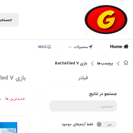
جستجو
Home
محصولات
MAG
برچسب‌ها
بازی Battlefiled V
بازی Battlefiled V
فیلتر
جستجو در نتایج
جدیدترین ها
پ
فقط آیتم‌های موجود
خیر
بله