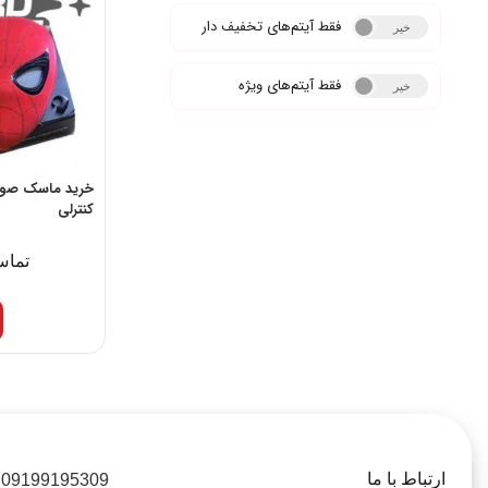
فقط آیتم‌های تخفیف دار
خیر
بله
فقط آیتم‌های ویژه
خیر
بله
خرید ماسک صورت
کنترلی
تماس
ارتباط با ما
09199195309