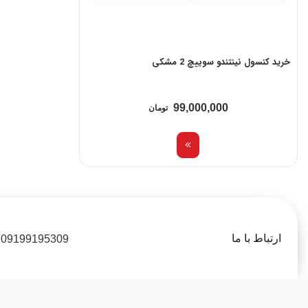
جهشی بسیار چشمگیر محسوب می‌شود و امکان نصب تعداد قابل‌توجهی 
وفاداری به طراحی هیبریدی | اصالت حفظ شده است
خرید کنسول نینتندو سوییچ 2 مشکی
سوییچ ۲ نیز همانند نسل اول، به طراحی هیبریدی پایبند مانده است. این یعنی کاربران همچنان می‌توانند کنسول را در سه حالت استفاده کنند:
دستی (Handheld)
99,000,000
تومان
رومیزی (Tabletop)
تلویزیونی (TV Mode)
ارتباط با ما
09199195309