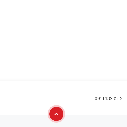
از بازی‌های دیجیتالی را فراهم می‌سازد .
09111320512