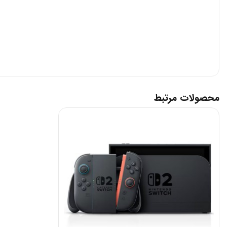
محصولات مرتبط
پردازنده نسل جدید | قلب تپنده‌ای از انویدیا
نینتندو سوییچ ۲ به تراشه‌ی اختصاصی
NVIDIA T239
مجهز شده است؛
این تراشه از فناوری‌هایی نظیر:
DLSS 3.5 برای ارتقاء کیفیت تصویر بدون کاهش عملکرد
Ray Tracing برای نورپردازی واقع‌گرایانه و سایه‌زنی طبیعی
این تغییر باعث شده بازی‌ها به‌صورت روان‌تر، با نرخ فریم بالاتر و 