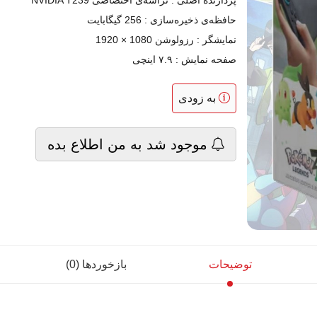
پردازنده اصلی : تراشه‌ی اختصاصی NVIDIA T239
حافظه‌ی ذخیره‌سازی : 256 گیگابایت
نمایشگر : رزولوشن 1080 × 1920
صفحه نمایش : ۷.۹ اینچی
به زودی
موجود شد به من اطلاع بده
توضیحات
بازخوردها (0)