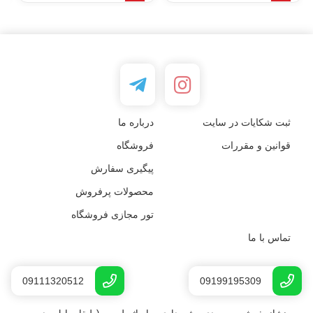
ثبت شکایات در سایت
درباره ما
قوانین و مقررات
فروشگاه
پیگیری سفارش
محصولات پرفروش
تور مجازی فروشگاه
تماس با ما
09111320512
09199195309