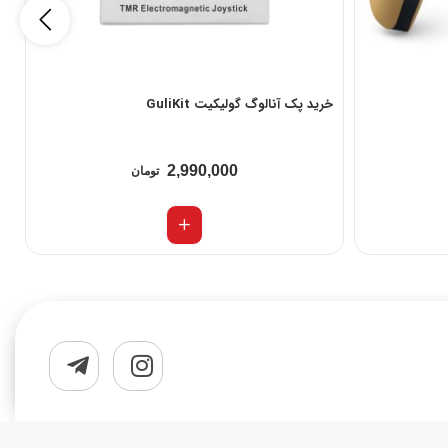
خرید پک آنالوگ گولیکیت GuliKit
خ
2,990,000
تومان