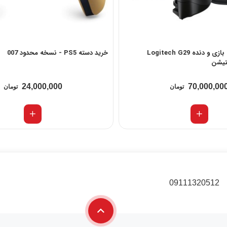
خرید باندل فرمان بازی و دنده Logitech G29
خرید دسته PS5 - نسخه محدود 007
تیشن
24,000,000
70,000,00
تومان
تومان
09111320512