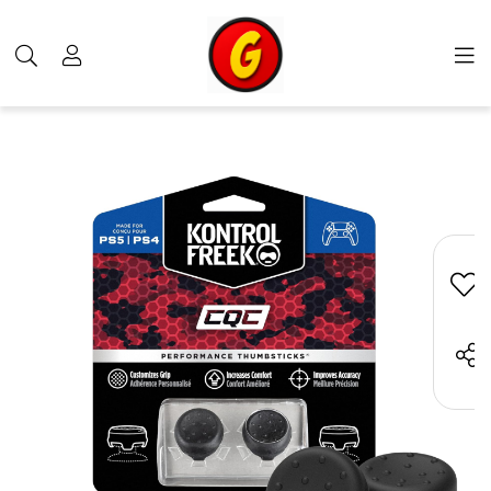
محصولات
دیگر کالاها
سرشوک انالوگ
خرید روکش آنالوگ KontrolFreek مخصوص PS5 و PS4 - طرح CQCx