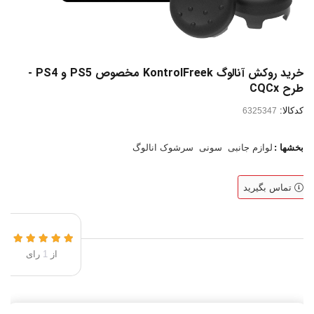
خرید روکش آنالوگ KontrolFreek مخصوص PS5 و PS4 -
طرح CQCx
کدکالا:
بخشها :
لوازم جانبی
سونی
سرشوک انالوگ
تماس بگیرید
از
1
رای