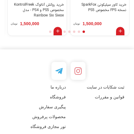
خرید کاور سیلیکونی SparkFox
خرید روکش آنالوگ KontrolFreek
نسخه FPS مخصوص PS5
مخصوص PS5 و PS4 - مدل
Rainbow Six Siege
آ
1,500,000
1,500,000
تومان
تومان
ثبت شکایات در سایت
درباره ما
قوانین و مقررات
فروشگاه
پیگیری سفارش
محصولات پرفروش
تور مجازی فروشگاه