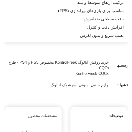
ترکیب ارتفاع متوسط و بلند
مناسب برای بازی‌های تیراندازی (FPS)
بافت سطحی ضدلغزش
افزایش دقت و کنترل
نصب سریع و بدون لغزش
خرید روکش آنالوگ KontrolFreek مخصوص PS5 و PS4 - طرح
برچسبها
CQCx
:
KontrolFreek CQCx
بخشها :
لوازم جانبی
سونی
سرشوک انالوگ
توضیحات
مشخصات محصول