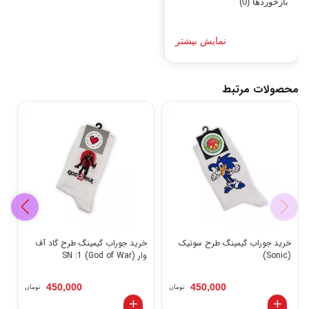
بازخوردها (0)
نمایش بیشتر
محصولات مرتبط
خرید جوراب گیمینگ طرح سونیک
خرید جوراب گیمینگ طرح گاد آف
خ
(Sonic)
وار (God of War) SN :1
AME OVER)
450,000
450,000
تومان
تومان