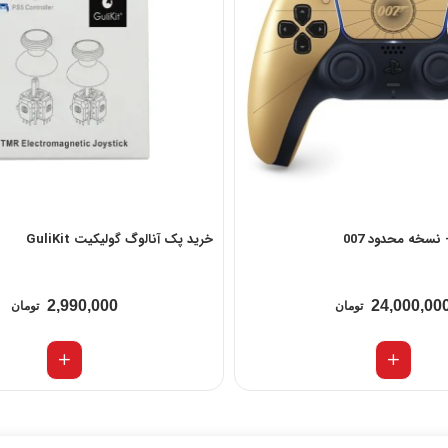
خرید پک آنالوگ گولیکیت GuliKit
2,990,000
24,000,00
تومان
تومان