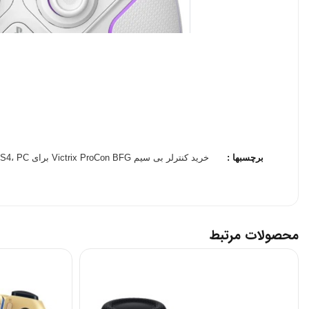
برچسبها :
خرید کنترلر بی سیم Victrix ProCon BFG برای PS5، PS4، PC
ویژگی‌های اصلی کنترلر PDP Victrix Pro BFG:
1. طراحی ماژولار و قابلیت شخصی‌سازی:
محصولات مرتبط
قابلیت تعویض جای ماژول‌های آنالوگ و دکمه‌های D-Pad برای تطابق با سبک بازی شما.
امکان تغییر عملکرد دکمه‌ها با نرم‌افزار اختصاصی Victrix.
پشتیبانی از چهار دکمه پشتی قابل تنظیم برای دسترسی سریع در بازی