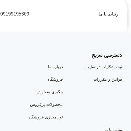
ارتباط با ما
09199195309
2. سازگاری گسترده:
دسترسی سریع
سازگار با کنسول پلی‌استیشن 5، پلی‌استیشن 4 و PC.
ثبت شکایات در سایت
درباره ما
پشتیبانی از اتصال سیمی و بی‌سیم (با دانگل USB-C) برای تجربه گیمینگ بدون تأخیر.
قوانین و مقررات
فروشگاه
پیگیری سفارش
محصولات پرفروش
تور مجازی فروشگاه
تماس با ما