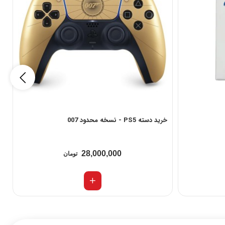
خرید دسته PS5 - نسخه محدود 007
خر
28,000,000
تومان