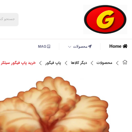
Home
محصولات
MAG
محصولات
دیگر کالاها
پاپ فیگور
خرید پاپ فیگور سیلکر (Clicker) 9 سانتی _ شخصیت E LAST OU US