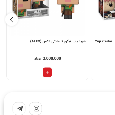
خرید پاپ فیگور 9 سانتی الکس (ALEX)
خر
3,000,000
تومان