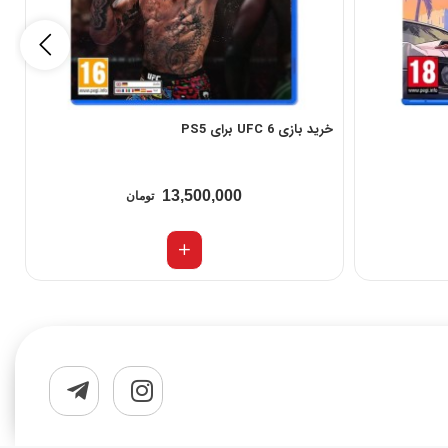
خرید بازی UFC 6 برای PS5
بر
13,500,000
تومان