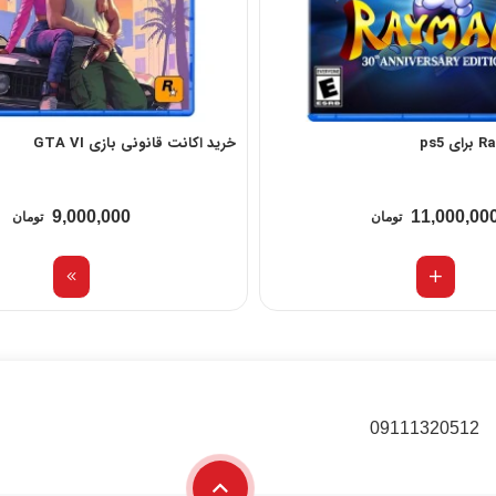
خرید اکانت قانونی بازی GTA VI
9,000,000
11,000,00
تومان
تومان
09111320512