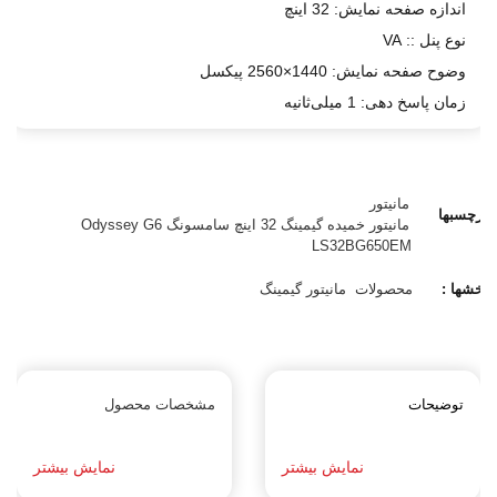
اندازه صفحه نمایش: 32 اینچ
نوع پنل :: VA
وضوح صفحه نمایش: 1440×2560 پیکسل
زمان پاسخ دهی: 1 میلی‌ثانیه
مانیتور
برچسبها
مانیتور خمیده گیمینگ 32 اینچ سامسونگ Odyssey G6
:
LS32BG650EM
بخشها :
محصولات
مانیتور گیمینگ
توضیحات
مشخصات محصول
نمایش بیشتر
نمایش بیشتر