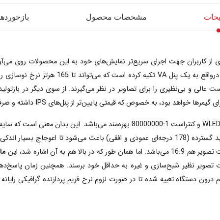
حات
مشخصات محصول
بازخوردها (
در عین حال همان ‌طور که مطلع هستید، پنل‌های VA کنتراست عالی و بی‌نظیری را برای تصاویر در‌ نظر می‌گیرند
هد بود، به خصوص که قیمتی پایین‌تر از پنل‌های IPS داشته و صرفه‌جویی در هزینه‌ها را به همراه دارد.
مانیتور AOC 27G2S یک صفحه 27 اینچی است که از نور پس‌زمینه WLED و کنتراست 0000:1
مان
ص مانیتور تکمیل گردد. فناوری‌ Freesync Premium Pro هم درون دستگاه تعبیه شده تا در صورت لزوم نرخ فریم 