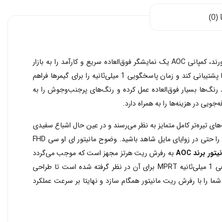
0)
در حالی که پنل‌های TN به ارائه سرعت بالا مشهور هستند و بسیاری از کاربران جهت اجرای سریع‌تر نمایش‌های خود به این محصولات روی می‌آورند، کمپانی AOC یک نمایشگر فوق‌العاده سریع و کارآمد را به بازار
معرفی کرده است که از پنل دیگری استفاده می‌کند. مانیتور 27G2S در‌واقع به یک پنل VA تکیه کرده است که می‌تواند تا 165 هرتز نرخ نوسازی را پشتیبانی کند و زمان پاسخگویی 1 میلی‌ثانیه را برای گیمرها فراهم
. از سوی دیگر در بازتولید رنگ‌ها بسیار فوق‌العاده عمل کرده و رنگ‌های پر‌جنب‌و‌جوش را به
8000 بهره‌مند می‌باشد. این بدان معنی است که سایه‌های تیره‌تر کامل متمایز به نظر می‌رسند و در عین حال اشباع سفیدی
را در سراسر تصویر حفظ می‌کنند. از سوی دیگر برخورداری از زاویه دید گسترده (178 درجه‌ای عمودی و افقی) باعث می‌شود تا اعوجاج بسیار اندکی را حتی در زوایای مایل شاهد باشید. وضوح مانیتور ای او سی FHD
یتور برند AOC
به رفرش ریت هرتز مجهز است که موجب می‌گردد
تصاویر بازی‌های شما با سرعت مناسبی بروزرسانی شوند و اختلالات تصویر نظیر شبح‌سازی و غیره به حداقل خود برسند. همچنین زمان پاسخ‌دهی 1 میلی‌ثانیه MPRT برای آن در ‌نظر گرفته شده است تا طراحی
پردازنده گرافیکی رایانه شما را با رفرش ریت مانیتور همگام سازد و نهایتا بر سرعت عملکرد