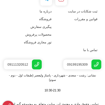
ثبت شکایات در سایت
درباره ما
قوانین و مقررات
فروشگاه
پیگیری سفارش
محصولات پرفروش
تور مجازی فروشگاه
تماس با ما
09111320512
09199195309
نشانی: رشت - سعدى - شهرداری - پاساژ ولیعصر (طبقات اول - دوم -
سوم)
10:30-21:30
تمامی حقوق مادی و معنوی این سایت متعلق به مجموعه گیم اسپات