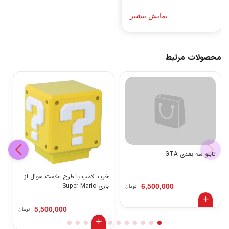
نمایش بیشتر
محصولات مرتبط
تابلو سه بعدی GTA
خرید لامپ با طرح علامت سوال از
بازی Super Mario
.
6,500,000
تومان
5,500,000
تومان