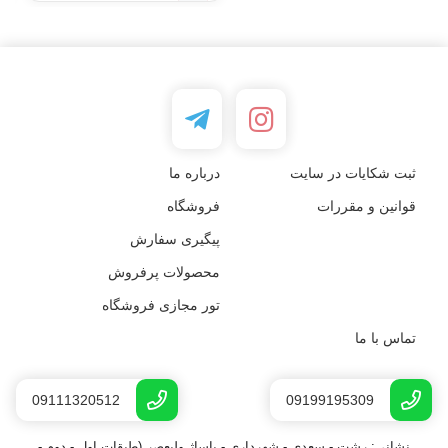
ثبت شکایات در سایت
درباره ما
قوانین و مقررات
فروشگاه
پیگیری سفارش
محصولات پرفروش
تور مجازی فروشگاه
تماس با ما
09111320512
09199195309
نشانی: رشت - سعدى - شهرداری - پاساژ ولیعصر (طبقات اول - دوم -