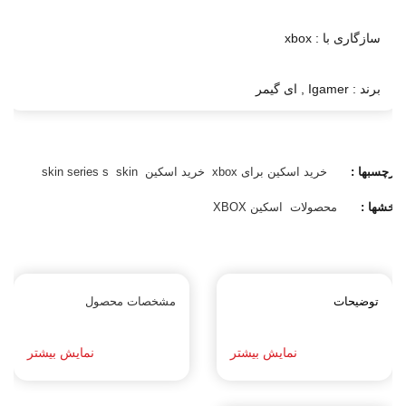
سازگاری با : xbox
برند : Igamer , ای گیمر
برچسبها :
خرید اسکین برای xbox
خرید اسکین
skin
skin series s
بخشها :
محصولات
اسکین XBOX
توضیحات
مشخصات محصول
نمایش بیشتر
نمایش بیشتر