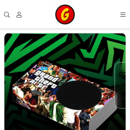
محصولات
دیگر کالاها
اسکین XBOX
خرید اسکین برای xbox series s