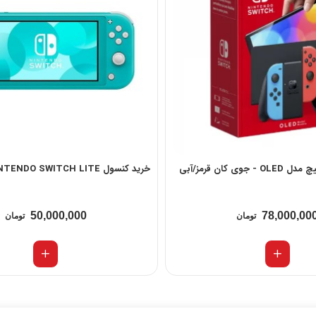
وی کان قرمز/آبی
خرید کنسول NINTENDO SWITCH LITE آبی
50,000,000
78,000,00
تومان
تومان