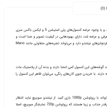
0)
در سال ۲۰۱۹، مدل جدید نینتندو سوییچ با روشنایی بهتر صفحه نمایش و عمر باتری بیشتر عرضه شد تا ایرادات جزئی این کنسول نیز برطرف شوند و با وجود عرضه کنسول‌های پلی استیشن 5 و ایکس باکس سری
 این کنسول همچنان با قدرت در بازار حضور دارد و با این دو کنسول قدرتمند رقابت می‌کند. مدل OLED این کنسول که در سال ۲۰۲۱ معرفی و عرضه شد، دارای بهبودهایی در کیفیت تصویر و صدا است و
جایگزین مدل اولیه این کنسول شده است. کنسول نینتندو سوییچ بازی‌های متنوعی از سری‌های The Legend of Zelda، Super Mario و دیگر فرنچایزهای نینتندو دارد و می‌تواند تجربه‌های متفاوتی مانند Mario
ا رفع می‌کند.گوشه‌های این کنسول کمی انحنا دارند و بدنه آن از پلاستیک مات
ول علاقه دارند. با خریدن جوی کان‌های رنگی، می‌توان ظاهر این کنسول را
کنسول نینتندو سوییچ دارای یک نمایشگر 7 اینچی است. این نمایشگر دارای رزولوشن 720p است اما با اتصال آن به تلویزیون یا نمایشگر، می‌تواند با رزولوشن 1080p بازی کنید. از نینتندو سوییچ نباید انتظار
بازی‌های با گرافیک بالا مانند God of War یا Gears 5 را داشته باشید، اما این بازی‌ها، مانند The Legend of Zelda: Breath of the Wild آن‌قدر جذاب و زیبا هستند که رزولوشن 720p نمایشگر سوییچ، اصلا