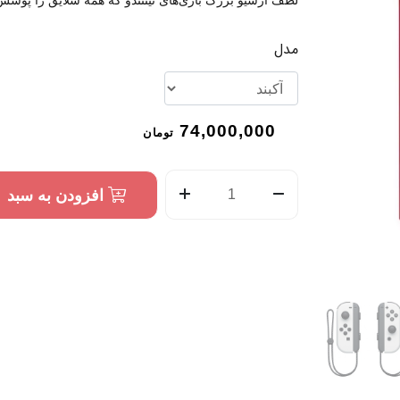
لطف آرشیو بزرگ بازی‌های نینتندو که همه سلایق را پوشش م
مدل
74,000,000
تومان
افزودن به سبد