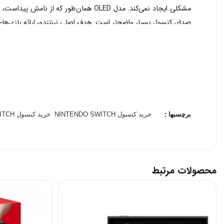
صدای کنسول بسیار واضح‌تر است. هدف اصلی نینتندو، ارائه بازی‌های س
کنترلر:
جوی‌کان‌های نین
صورت جفت قابل استفاده است تا دو نفر بتوانند با یک جفت جوی کان
این
برای بعضی بازی‌ها و آنالوگ آن دارای یک حسگر NFC برای استفاده از Amiibo است که آیتم‌های خاصی را در برخی بازی‌ها باز می‌کند.
برچسبها :
خرید کنسول NINTENDO SWITCH
خرید کنسول NINTENDO SWITCH نسخه OLED رنگ سفید
محصولات مرتبط